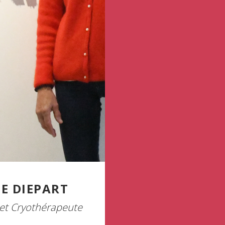
E DIEPART
et Cryothérapeute