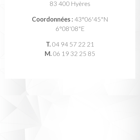
83 400 Hyères
Coordonnées :
43°06'45"N
6°08'08"E
T.
04 94 57 22 21
M.
06 19 32 25 85