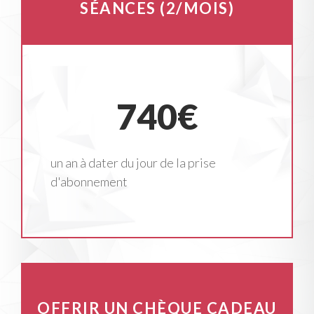
SÉANCES (2/MOIS)
740€
un an à dater du jour de la prise
d'abonnement
OFFRIR UN CHÈQUE CADEAU